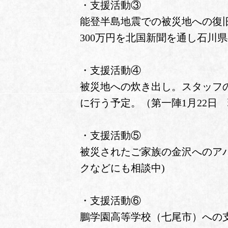
・支援活動③
能登半島地震での被災地への復
300万円を北国新聞を通し石川県へ
・支援活動④
被災地への炊き出し。スタッフ
に行う予定。（第一陣1月22日 
・支援活動⑤
被災されたご家族の金沢へのア
クなどにも相談中)
・支援活動⑥
鵬学園高等学校（七尾市）への