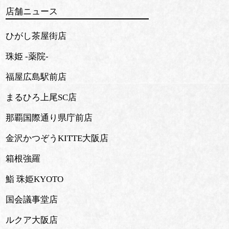
店舗ニュース
ひがし茶屋街店
珠姫 -薬院-
福屋広島駅前店
まるひろ上尾SC店
那覇国際通り県庁前店
金沢かつぞうKITTE大阪店
箱根強羅
鮨 珠姫KYOTO
国会議事堂店
ルクア大阪店