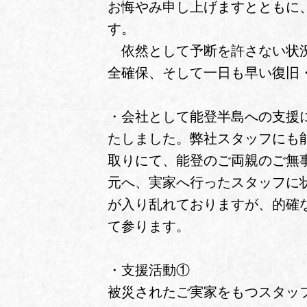
お悔やみ申し上げますとともに
す。
依然として予断を許さない状況
全確保、そして一日も早い復旧
・会社として能登半島への支援
たしました。弊社スタッフにも
取りにて、能登のご両親のご無
元へ、実家へ行ったスタッフに状
が入り乱れておりますが、的確
て参ります。
・支援活動①
被災されたご実家をもつスタッ