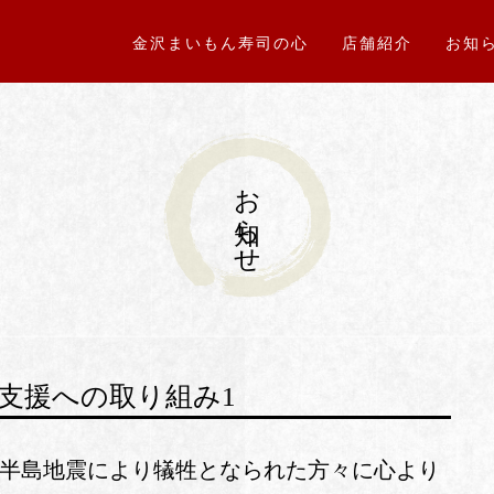
金沢まいもん寿司の心
店舗紹介
お知
お知らせ
支援への取り組み1
登半島地震により犠牲となられた方々に心より