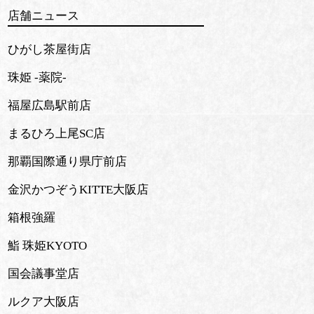
店舗ニュース
ひがし茶屋街店
珠姫 -薬院-
福屋広島駅前店
まるひろ上尾SC店
那覇国際通り県庁前店
金沢かつぞうKITTE大阪店
箱根強羅
鮨 珠姫KYOTO
国会議事堂店
ルクア大阪店