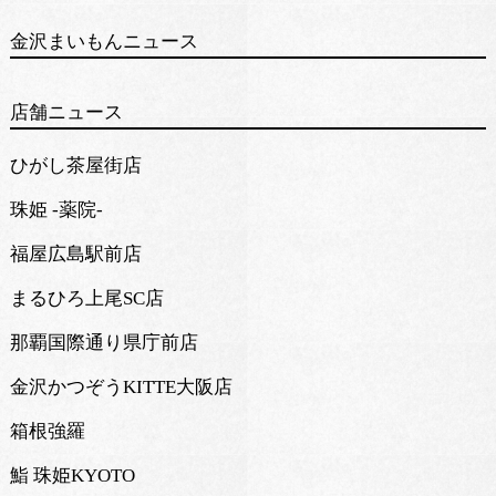
金沢まいもんニュース
店舗ニュース
ひがし茶屋街店
珠姫 -薬院-
福屋広島駅前店
まるひろ上尾SC店
那覇国際通り県庁前店
金沢かつぞうKITTE大阪店
箱根強羅
鮨 珠姫KYOTO