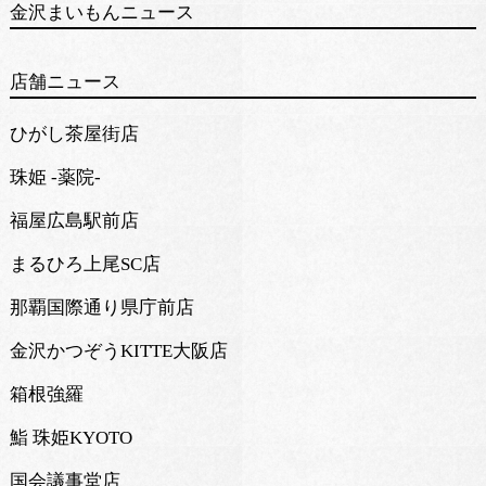
金沢まいもんニュース
店舗ニュース
ひがし茶屋街店
珠姫 -薬院-
福屋広島駅前店
まるひろ上尾SC店
那覇国際通り県庁前店
金沢かつぞうKITTE大阪店
箱根強羅
鮨 珠姫KYOTO
国会議事堂店