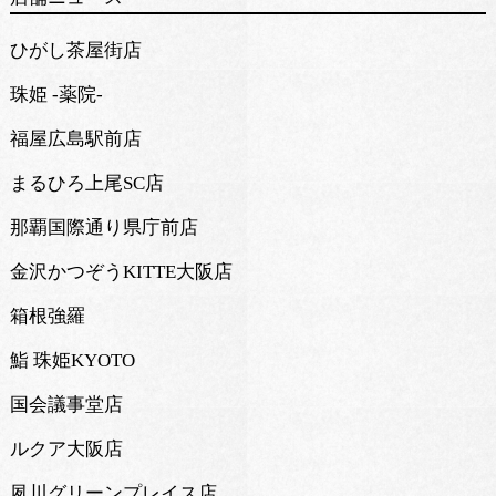
ひがし茶屋街店
珠姫 -薬院-
福屋広島駅前店
まるひろ上尾SC店
那覇国際通り県庁前店
金沢かつぞうKITTE大阪店
箱根強羅
鮨 珠姫KYOTO
国会議事堂店
ルクア大阪店
夙川グリーンプレイス店