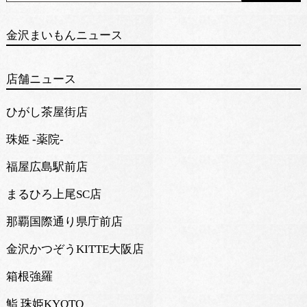
金沢まいもんニュース
店舗ニュース
ひがし茶屋街店
珠姫 -薬院-
福屋広島駅前店
まるひろ上尾SC店
那覇国際通り県庁前店
金沢かつぞうKITTE大阪店
箱根強羅
鮨 珠姫KYOTO