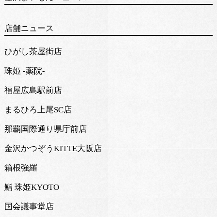
店舗ニュース
ひがし茶屋街店
珠姫 -薬院-
福屋広島駅前店
まるひろ上尾SC店
那覇国際通り県庁前店
金沢かつぞうKITTE大阪店
箱根強羅
鮨 珠姫KYOTO
国会議事堂店