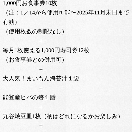
1,000円お食事券10枚
（注：1／14から使用可能〜2025年11月末日まで
有効）
（使用枚数の制限なし）
＋
毎月1枚使える1,000円寿司券12枚
（お食事券との併用可）
＋
大人気！まいもん海苔汁１袋
＋
能登産ヒバの箸１膳
＋
九谷焼豆皿1枚（柄はどれになるかお楽しみ）
＋