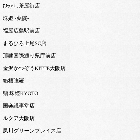
ひがし茶屋街店
珠姫 -薬院-
福屋広島駅前店
まるひろ上尾SC店
那覇国際通り県庁前店
金沢かつぞうKITTE大阪店
箱根強羅
鮨 珠姫KYOTO
国会議事堂店
ルクア大阪店
夙川グリーンプレイス店